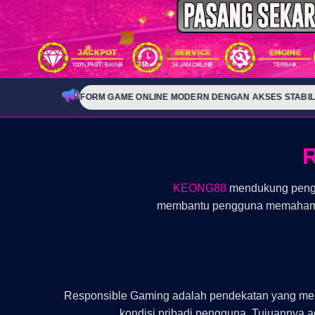
EONG88 | PLATFORM GAME ONLINE MODERN DENGAN AKSES STABIL
🔥 
KEONG88
mendukung penggu
membantu pengguna memahami pen
Responsible Gaming adalah pendekatan yang mene
kondisi pribadi pengguna. Tujuannya ad