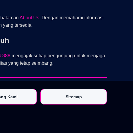
i halaman
About Us
. Dengan memahami informasi
 yang tersedia.
nuh
NG88
mengajak setiap pengunjung untuk menjaga
itas yang tetap seimbang.
ang Kami
Sitemap