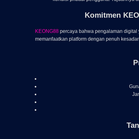
Komitmen KEO
KEONG88
percaya bahwa pengalaman digital y
memanfaatkan platform dengan penuh kesadara
P
Guna
Jan
Tan