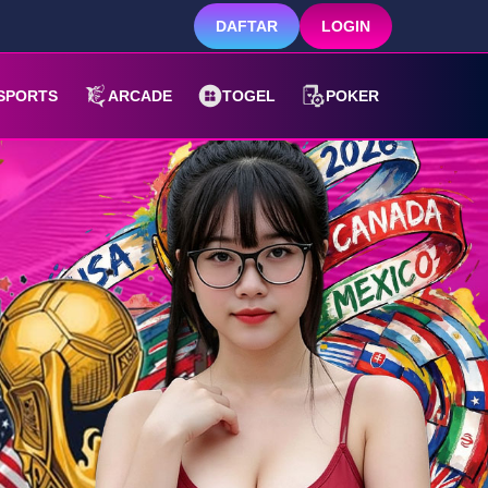
DAFTAR
LOGIN
SPORTS
ARCADE
TOGEL
POKER