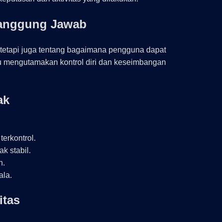
anggung Jawab
 tetapi juga tentang bagaimana pengguna dapat
u mengutamakan kontrol diri dan keseimbangan
ak
erkontrol.
k stabil.
n.
ala.
itas