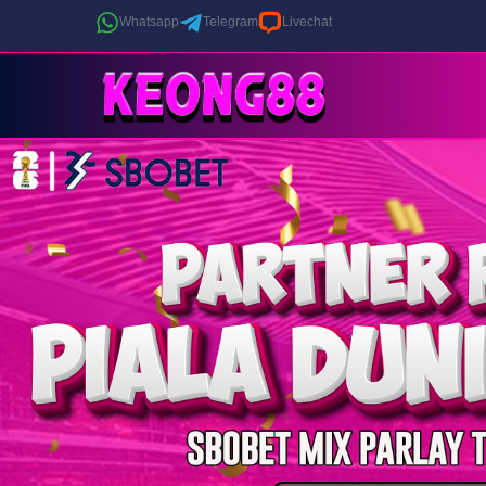
Whatsapp
Telegram
Livechat