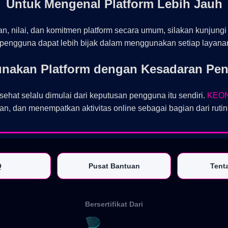
Untuk Mengenal Platform Lebih Jauh
an, nilai, dan komitmen platform secara umum, silakan kunjung
, pengguna dapat lebih bijak dalam menggunakan setiap layanan
nakan Platform dengan Kesadaran Pe
sehat selalu dimulai dari keputusan pengguna itu sendiri.
KEO
n, dan menempatkan aktivitas online sebagai bagian dari rutin
Q
Pusat Bantuan
Tent
Bersertifikat Dari